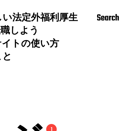
しい法定外福利厚生
Search
転職しよう
サイトの使い方
こと
1